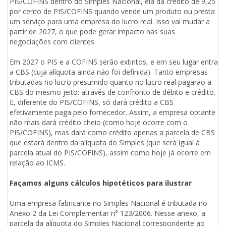
PIS/COFINS dentro do Simples Nacional, ela dá crédito de 9,25
por cento de PIS/COFINS quando vende um produto ou presta
um serviço para uma empresa do lucro real. Isso vai mudar a
partir de 2027, o que pode gerar impacto nas suas
negociações com clientes.
Em 2027 o PIS e a COFINS serão extintos, e em seu lugar entra
a CBS (cuja alíquota ainda não foi definida). Tanto empresas
tributadas no lucro presumido quanto no lucro real pagarão a
CBS do mesmo jeito: através de confronto de débito e crédito.
E, diferente do PIS/COFINS, só dará crédito a CBS
efetivamente paga pelo fornecedor. Assim, a empresa optante
não mais dará crédito cheio (como hoje ocorre com o
PIS/COFINS), mas dará como crédito apenas a parcela de CBS
que estará dentro da alíquota do Simples (que será igual à
parcela atual do PIS/COFINS), assim como hoje já ocorre em
relação ao ICMS.
Façamos alguns cálculos hipotéticos para ilustrar
Uma empresa fabricante no Simples Nacional é tributada no
Anexo 2 da Lei Complementar n° 123/2006. Nesse anexo, a
parcela da alíquota do Simples Nacional correspondente ao