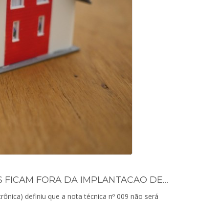
NFSE: ADAPTACOES PARA LOCACAO DE BENS IMOVEIS FICAM FORA DA IMPLANTACAO DE AGOSTO
rônica) definiu que a nota técnica nº 009 não será