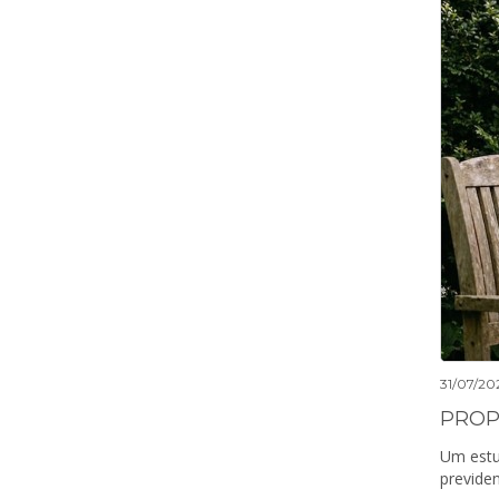
31/07/20
Um estu
previden