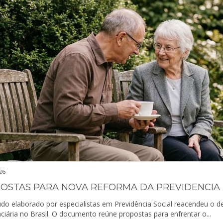
26
do elaborado por especialistas em Previdência Social reacendeu o
ciária no Brasil. O documento reúne propostas para enfrentar o...