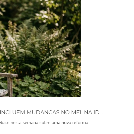
PROPOSTAS PARA NOVA REFORMA DA PREVIDENCIA INCLUEM MUDANCAS NO MEI, NA IDADE MINIMA E BONUS PARA MULHERES
 debate nesta semana sobre uma nova reforma