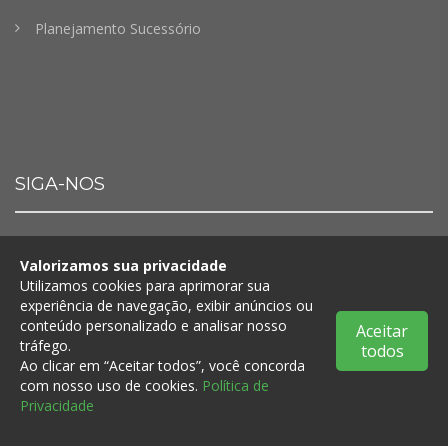
Planejamento Sucessório
SIGA-NOS
Valorizamos sua privacidade
Utilizamos cookies para aprimorar sua
experiência de navegação, exibir anúncios ou
© 2018 | Todos os direitos reservados
Atendimento Whatsapp
conteúdo personalizado e analisar nosso
Aceitar
Mande um Oi, que já te respondemos.
tráfego.
todos
Desenvolvido por
Ao clicar em “Aceitar todos”, você concorda
com nosso uso de cookies.
Política de
Privacidade